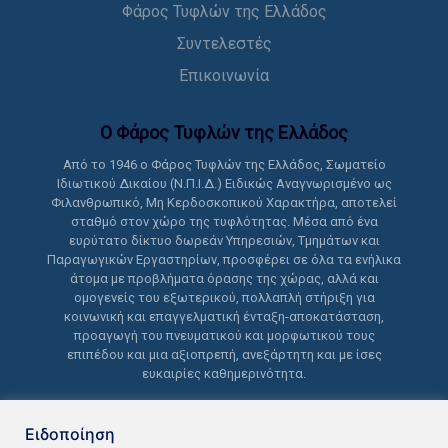
Φάρος Τυφλών της Ελλάδος
Συντελεστές
Επικοινωνία
Ο Φάρος Τυφλών της Ελλάδoς
Από το 1946 ο Φάρος Τυφλών της Ελλάδος, Σωματείο
Ιδιωτικού Δικαίου (Ν.Π.Ι.Δ.) Ειδικώς Αναγνωρισμένο ως
Φιλανθρωπικό, Μη Κερδοσκοπικού Χαρακτήρα, αποτελεί
σταθμό στον χώρο της τυφλότητας. Μέσα από ένα
ευρύτατο δίκτυο δωρεάν Υπηρεσιών, Τμημάτων και
Παραγωγικών Εργαστηρίων, προσφέρει σε όλα τα ενήλικα
άτομα με προβλήματα όρασης της χώρας, αλλά και
ομογενείς του εξωτερικού, πολλαπλή στήριξη για
κοινωνική και επαγγελματική ένταξη-αποκατάσταση,
προαγωγή του πνευματικού και μορφωτικού τους
επιπέδου και μια αξιοπρεπή, ανεξάρτητη και με ίσες
ευκαιρίες καθημερινότητα.
Ειδοποίηση