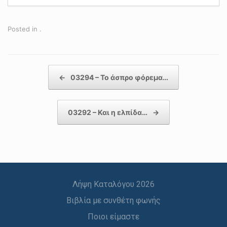
Posted in .
Post navigation
←
03294 – Το άσπρο φόρεμα…
03292 – Και η ελπίδα…
→
Λήψη Καταλόγου 2026
Βιβλία με συνθέτη φωνής
Ποιοι είμαστε