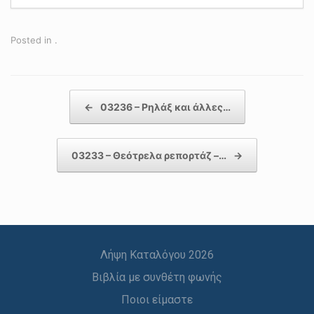
Posted in .
Post navigation
←
03236 – Ρηλάξ και άλλες…
03233 – Θεότρελα ρεπορτάζ –…
→
Λήψη Καταλόγου 2026
Βιβλία με συνθέτη φωνής
Ποιοι είμαστε