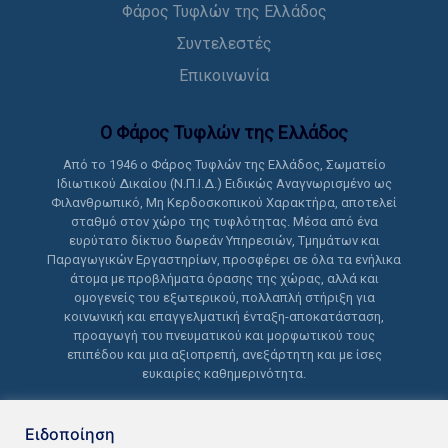
Φάρος Τυφλών της Ελλάδος
Συντελεστές
Επικοινωνία
Ο Φάρος Τυφλών της Ελλάδoς
Από το 1946 ο Φάρος Τυφλών της Ελλάδος, Σωματείο
Ιδιωτικού Δικαίου (Ν.Π.Ι.Δ.) Ειδικώς Αναγνωρισμένο ως
Φιλανθρωπικό, Μη Κερδοσκοπικού Χαρακτήρα, αποτελεί
σταθμό στον χώρο της τυφλότητας. Μέσα από ένα
ευρύτατο δίκτυο δωρεάν Υπηρεσιών, Τμημάτων και
Παραγωγικών Εργαστηρίων, προσφέρει σε όλα τα ενήλικα
άτομα με προβλήματα όρασης της χώρας, αλλά και
ομογενείς του εξωτερικού, πολλαπλή στήριξη για
κοινωνική και επαγγελματική ένταξη-αποκατάσταση,
προαγωγή του πνευματικού και μορφωτικού τους
επιπέδου και μια αξιοπρεπή, ανεξάρτητη και με ίσες
ευκαιρίες καθημερινότητα.
Ειδοποίηση