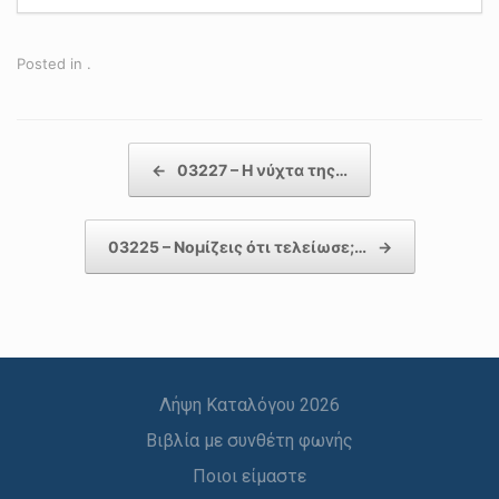
Posted in .
Post navigation
←
03227 – Η νύχτα της…
03225 – Νομίζεις ότι τελείωσε;…
→
Λήψη Καταλόγου 2026
Βιβλία με συνθέτη φωνής
Ποιοι είμαστε