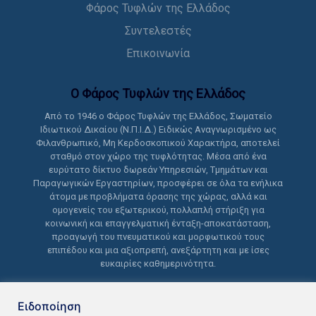
Φάρος Τυφλών της Ελλάδος
Συντελεστές
Επικοινωνία
Ο Φάρος Τυφλών της Ελλάδoς
Από το 1946 ο Φάρος Τυφλών της Ελλάδος, Σωματείο
Ιδιωτικού Δικαίου (Ν.Π.Ι.Δ.) Ειδικώς Αναγνωρισμένο ως
Φιλανθρωπικό, Μη Κερδοσκοπικού Χαρακτήρα, αποτελεί
σταθμό στον χώρο της τυφλότητας. Μέσα από ένα
ευρύτατο δίκτυο δωρεάν Υπηρεσιών, Τμημάτων και
Παραγωγικών Εργαστηρίων, προσφέρει σε όλα τα ενήλικα
άτομα με προβλήματα όρασης της χώρας, αλλά και
ομογενείς του εξωτερικού, πολλαπλή στήριξη για
κοινωνική και επαγγελματική ένταξη-αποκατάσταση,
προαγωγή του πνευματικού και μορφωτικού τους
επιπέδου και μια αξιοπρεπή, ανεξάρτητη και με ίσες
ευκαιρίες καθημερινότητα.
Ειδοποίηση