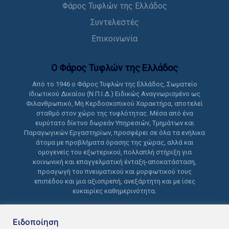
Φάρος Τυφλών της Ελλάδος
Συντελεστές
Επικοινωνία
Ο Φάρος Τυφλών της Ελλάδoς
Από το 1946 ο Φάρος Τυφλών της Ελλάδος, Σωματείο
Ιδιωτικού Δικαίου (Ν.Π.Ι.Δ.) Ειδικώς Αναγνωρισμένο ως
Φιλανθρωπικό, Μη Κερδοσκοπικού Χαρακτήρα, αποτελεί
σταθμό στον χώρο της τυφλότητας. Μέσα από ένα
ευρύτατο δίκτυο δωρεάν Υπηρεσιών, Τμημάτων και
Παραγωγικών Εργαστηρίων, προσφέρει σε όλα τα ενήλικα
άτομα με προβλήματα όρασης της χώρας, αλλά και
ομογενείς του εξωτερικού, πολλαπλή στήριξη για
κοινωνική και επαγγελματική ένταξη-αποκατάσταση,
προαγωγή του πνευματικού και μορφωτικού τους
επιπέδου και μια αξιοπρεπή, ανεξάρτητη και με ίσες
ευκαιρίες καθημερινότητα.
Ειδοποίηση