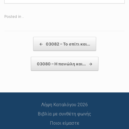
Posted in .
Post navigation
←
03082 – Το σπίτι και…
03080 – Η πανώλη και…
→
Λήψη Καταλόγου 2026
Βιβλία με συνθέτη φωνής
Ποιοι είμαστε