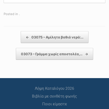
Posted in .
Post navigation
←
03075 – Αμίλητα βαθιά νερά:…
03073 – Γράμμα χωρίς αποστολέα,…
→
Λήψη Καταλόγου 2026
Βιβλία με συνθέτη φωνής
Ποιοι είμαστε