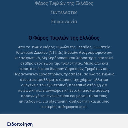
Φάρος Τυφλών της Ελλάδος
Συντελεστές
Επικοινωνία
Ο Φάρος Τυφλών της Ελλάδoς
Από το 1946 ο Φάρος Τυφλών της Ελλάδος, Σωματείο
Ιδιωτικού Δικαίου (Ν.Π.Ι.Δ.) Ειδικώς Αναγνωρισμένο ως
Φιλανθρωπικό, Μη Κερδοσκοπικού Χαρακτήρα, αποτελεί
σταθμό στον χώρο της τυφλότητας. Μέσα από ένα
ευρύτατο δίκτυο δωρεάν Υπηρεσιών, Τμημάτων και
Παραγωγικών Εργαστηρίων, προσφέρει σε όλα τα ενήλικα
άτομα με προβλήματα όρασης της χώρας, αλλά και
ομογενείς του εξωτερικού, πολλαπλή στήριξη για
κοινωνική και επαγγελματική ένταξη-αποκατάσταση,
προαγωγή του πνευματικού και μορφωτικού τους
επιπέδου και μια αξιοπρεπή, ανεξάρτητη και με ίσες
ευκαιρίες καθημερινότητα.
Ειδοποίηση