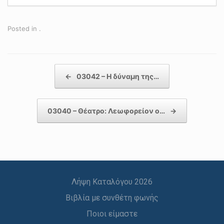
Posted in .
Post navigation
←
03042 – Η δύναμη της…
03040 – Θέατρο: Λεωφορείον ο…
→
Λήψη Καταλόγου 2026
Βιβλία με συνθέτη φωνής
Ποιοι είμαστε