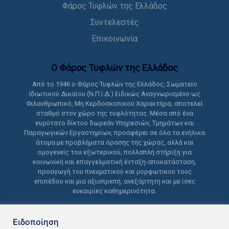
Φάρος Τυφλών της Ελλάδος
Συντελεστές
Επικοινωνία
Ο Φάρος Τυφλών της Ελλάδoς
Από το 1946 ο Φάρος Τυφλών της Ελλάδος, Σωματείο
Ιδιωτικού Δικαίου (Ν.Π.Ι.Δ.) Ειδικώς Αναγνωρισμένο ως
Φιλανθρωπικό, Μη Κερδοσκοπικού Χαρακτήρα, αποτελεί
σταθμό στον χώρο της τυφλότητας. Μέσα από ένα
ευρύτατο δίκτυο δωρεάν Υπηρεσιών, Τμημάτων και
Παραγωγικών Εργαστηρίων, προσφέρει σε όλα τα ενήλικα
άτομα με προβλήματα όρασης της χώρας, αλλά και
ομογενείς του εξωτερικού, πολλαπλή στήριξη για
κοινωνική και επαγγελματική ένταξη-αποκατάσταση,
προαγωγή του πνευματικού και μορφωτικού τους
επιπέδου και μια αξιοπρεπή, ανεξάρτητη και με ίσες
ευκαιρίες καθημερινότητα.
Ειδοποίηση