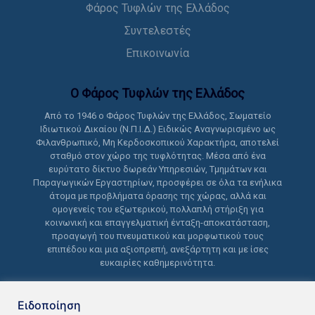
Φάρος Τυφλών της Ελλάδος
Συντελεστές
Επικοινωνία
Ο Φάρος Τυφλών της Ελλάδoς
Από το 1946 ο Φάρος Τυφλών της Ελλάδος, Σωματείο
Ιδιωτικού Δικαίου (Ν.Π.Ι.Δ.) Ειδικώς Αναγνωρισμένο ως
Φιλανθρωπικό, Μη Κερδοσκοπικού Χαρακτήρα, αποτελεί
σταθμό στον χώρο της τυφλότητας. Μέσα από ένα
ευρύτατο δίκτυο δωρεάν Υπηρεσιών, Τμημάτων και
Παραγωγικών Εργαστηρίων, προσφέρει σε όλα τα ενήλικα
άτομα με προβλήματα όρασης της χώρας, αλλά και
ομογενείς του εξωτερικού, πολλαπλή στήριξη για
κοινωνική και επαγγελματική ένταξη-αποκατάσταση,
προαγωγή του πνευματικού και μορφωτικού τους
επιπέδου και μια αξιοπρεπή, ανεξάρτητη και με ίσες
ευκαιρίες καθημερινότητα.
Ειδοποίηση