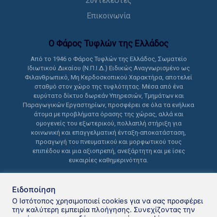
Συντελεστές
Επικοινωνία
Ο Φάρος Τυφλών της Ελλάδoς
Από το 1946 ο Φάρος Τυφλών της Ελλάδος, Σωματείο
Ιδιωτικού Δικαίου (Ν.Π.Ι.Δ.) Ειδικώς Αναγνωρισμένο ως
Φιλανθρωπικό, Μη Κερδοσκοπικού Χαρακτήρα, αποτελεί
σταθμό στον χώρο της τυφλότητας. Μέσα από ένα
ευρύτατο δίκτυο δωρεάν Υπηρεσιών, Τμημάτων και
Παραγωγικών Εργαστηρίων, προσφέρει σε όλα τα ενήλικα
άτομα με προβλήματα όρασης της χώρας, αλλά και
ομογενείς του εξωτερικού, πολλαπλή στήριξη για
κοινωνική και επαγγελματική ένταξη-αποκατάσταση,
προαγωγή του πνευματικού και μορφωτικού τους
επιπέδου και μια αξιοπρεπή, ανεξάρτητη και με ίσες
ευκαιρίες καθημερινότητα.
Ειδοποίηση
Ο Ιστότοπος χρησιμοποιεί cookies για να σας προσφέρει
την καλύτερη εμπειρία πλοήγησης. Συνεχίζοντας την