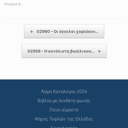
Posted in .
Post navigation
←
02960 – Οι άγγελοι χορεύουν…
02958 – Η αστόλιστη βασίλισσα…
→
Λήψη Καταλόγου 2026
Βιβλία με συνθέτη φωνής
Ποιοι είμαστε
Φάρος Τυφλών της Ελλάδος