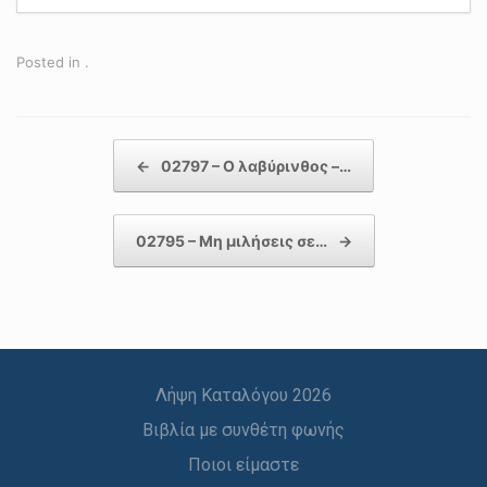
Posted in .
Post navigation
←
02797 – Ο λαβύρινθος –…
02795 – Μη μιλήσεις σε…
→
Λήψη Καταλόγου 2026
Βιβλία με συνθέτη φωνής
Ποιοι είμαστε