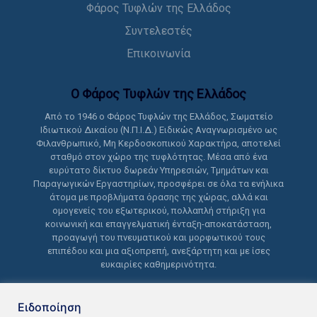
Φάρος Τυφλών της Ελλάδος
Συντελεστές
Επικοινωνία
Ο Φάρος Τυφλών της Ελλάδoς
Από το 1946 ο Φάρος Τυφλών της Ελλάδος, Σωματείο
Ιδιωτικού Δικαίου (Ν.Π.Ι.Δ.) Ειδικώς Αναγνωρισμένο ως
Φιλανθρωπικό, Μη Κερδοσκοπικού Χαρακτήρα, αποτελεί
σταθμό στον χώρο της τυφλότητας. Μέσα από ένα
ευρύτατο δίκτυο δωρεάν Υπηρεσιών, Τμημάτων και
Παραγωγικών Εργαστηρίων, προσφέρει σε όλα τα ενήλικα
άτομα με προβλήματα όρασης της χώρας, αλλά και
ομογενείς του εξωτερικού, πολλαπλή στήριξη για
κοινωνική και επαγγελματική ένταξη-αποκατάσταση,
προαγωγή του πνευματικού και μορφωτικού τους
επιπέδου και μια αξιοπρεπή, ανεξάρτητη και με ίσες
ευκαιρίες καθημερινότητα.
Ειδοποίηση