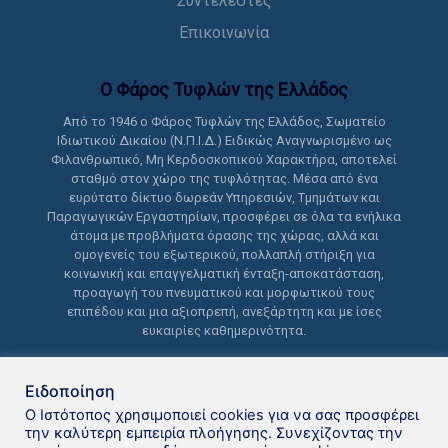
Συντελεστές
Επικοινωνία
Ο Φάρος Τυφλών της Ελλάδoς
Από το 1946 ο Φάρος Τυφλών της Ελλάδος, Σωματείο
Ιδιωτικού Δικαίου (Ν.Π.Ι.Δ.) Ειδικώς Αναγνωρισμένο ως
Φιλανθρωπικό, Μη Κερδοσκοπικού Χαρακτήρα, αποτελεί
σταθμό στον χώρο της τυφλότητας. Μέσα από ένα
ευρύτατο δίκτυο δωρεάν Υπηρεσιών, Τμημάτων και
Παραγωγικών Εργαστηρίων, προσφέρει σε όλα τα ενήλικα
άτομα με προβλήματα όρασης της χώρας, αλλά και
ομογενείς του εξωτερικού, πολλαπλή στήριξη για
κοινωνική και επαγγελματική ένταξη-αποκατάσταση,
προαγωγή του πνευματικού και μορφωτικού τους
επιπέδου και μια αξιοπρεπή, ανεξάρτητη και με ίσες
ευκαιρίες καθημερινότητα.
Ειδοποίηση
Ο Ιστότοπος χρησιμοποιεί cookies για να σας προσφέρει
την καλύτερη εμπειρία πλοήγησης. Συνεχίζοντας την