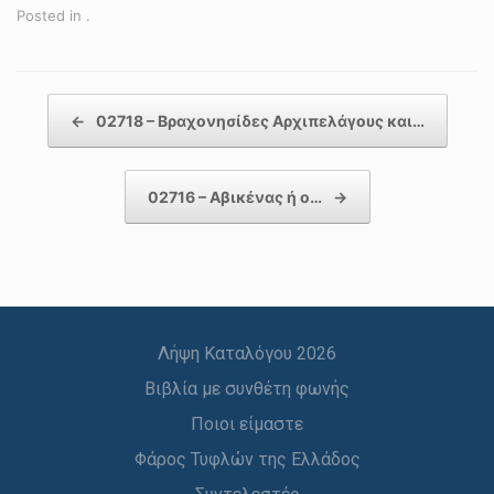
Posted in .
Post navigation
←
02718 – Βραχονησίδες Αρχιπελάγους και…
02716 – Αβικένας ή ο…
→
Λήψη Καταλόγου 2026
Βιβλία με συνθέτη φωνής
Ποιοι είμαστε
Φάρος Τυφλών της Ελλάδος