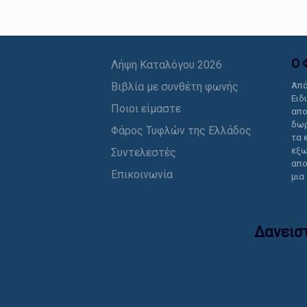
Ο 
Λήψη Καταλόγου 2026
Βιβλία με συνθέτη φωνής
Από
Ειδ
Ποιοι είμαστε
απο
δωρ
Φάρος Τυφλών της Ελλάδος
τα 
εξω
Συντελεστές
απο
Επικοινωνία
μια
Δανεισ