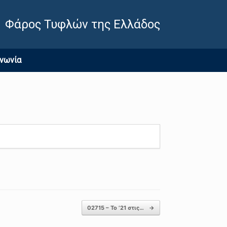
Φάρος Τυφλών της Ελλάδος
ινωνία
02715 – Το ’21 στις…
→