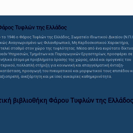
Φάρος Τυφλών της Ελλάδoς
 το 1946 ο Φάρος Τυφλών της Ελλάδος, Σωματείο Ιδιωτικού Δικαίου (Ν.Π.Ι
ικώς Αναγνωρισμένο ως Φιλανθρωπικό, Μη Κερδοσκοπικού Χαρακτήρα,
τελεί σταθμό στον χώρο της τυφλότητας. Μέσα από ένα ευρύτατο δίκτυ
εάν Υπηρεσιών, Τμημάτων και Παραγωγικών Εργαστηρίων, προσφέρει σε
ενήλικα άτομα με προβλήματα όρασης της χώρας, αλλά και ομογενείς του
τερικού, πολλαπλή στήριξη για κοινωνική και επαγγελματική ένταξη-
κατάσταση, προαγωγή του πνευματικού και μορφωτικού τους επιπέδου κ
 αξιοπρεπή, ανεξάρτητη και με ίσες ευκαιρίες καθημερινότητα.
τική βιβλιοθήκη Φάρου Τυφλών της Ελλάδoς