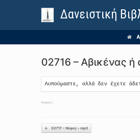
Δανειστική Βιβ
Α
02716 – Αβικένας ή
Λυπούμαστε, αλλά δεν έχετε άδε
Posted in .
Post navigation
←
02717 – Νύφες – mp3