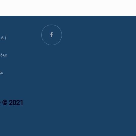
.Δ.)
ο
 όλα
αι
 © 2021