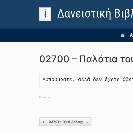
Δανειστική Βιβ
Α
02700 – Παλάτια το
Λυπούμαστε, αλλά δεν έχετε άδε
Posted in .
Post navigation
←
02701 – Γιατί Αλλάχ; –…