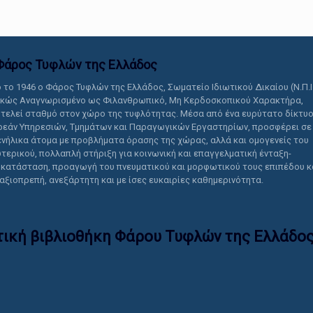
Φάρος Τυφλών της Ελλάδoς
 το 1946 ο Φάρος Τυφλών της Ελλάδος, Σωματείο Ιδιωτικού Δικαίου (Ν.Π.Ι
ικώς Αναγνωρισμένο ως Φιλανθρωπικό, Μη Κερδοσκοπικού Χαρακτήρα,
τελεί σταθμό στον χώρο της τυφλότητας. Μέσα από ένα ευρύτατο δίκτυ
εάν Υπηρεσιών, Τμημάτων και Παραγωγικών Εργαστηρίων, προσφέρει σε
ενήλικα άτομα με προβλήματα όρασης της χώρας, αλλά και ομογενείς του
τερικού, πολλαπλή στήριξη για κοινωνική και επαγγελματική ένταξη-
κατάσταση, προαγωγή του πνευματικού και μορφωτικού τους επιπέδου κ
 αξιοπρεπή, ανεξάρτητη και με ίσες ευκαιρίες καθημερινότητα.
τική βιβλιοθήκη Φάρου Τυφλών της Ελλάδoς