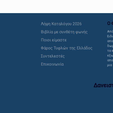
Ο 
Λήψη Καταλόγου 2026
Βιβλία με συνθέτη φωνής
Από
Ειδ
Ποιοι είμαστε
απο
δωρ
Φάρος Τυφλών της Ελλάδος
τα 
εξω
Συντελεστές
απο
Επικοινωνία
μια
Δανεισ