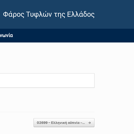
Φάρος Τυφλών της Ελλάδος
ινωνία
02699 – Ελληνική αϋπνία –…
→