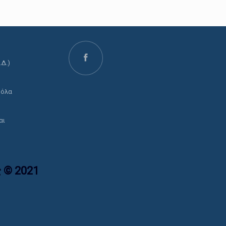
.Δ.)
ο
 όλα
αι
 © 2021