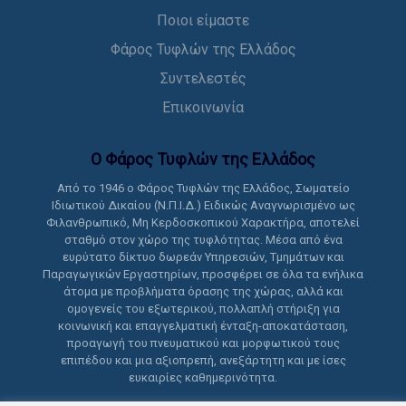
Ποιοι είμαστε
Φάρος Τυφλών της Ελλάδος
Συντελεστές
Επικοινωνία
Ο Φάρος Τυφλών της Ελλάδoς
Από το 1946 ο Φάρος Τυφλών της Ελλάδος, Σωματείο
Ιδιωτικού Δικαίου (Ν.Π.Ι.Δ.) Ειδικώς Αναγνωρισμένο ως
Φιλανθρωπικό, Μη Κερδοσκοπικού Χαρακτήρα, αποτελεί
σταθμό στον χώρο της τυφλότητας. Μέσα από ένα
ευρύτατο δίκτυο δωρεάν Υπηρεσιών, Τμημάτων και
Παραγωγικών Εργαστηρίων, προσφέρει σε όλα τα ενήλικα
άτομα με προβλήματα όρασης της χώρας, αλλά και
ομογενείς του εξωτερικού, πολλαπλή στήριξη για
κοινωνική και επαγγελματική ένταξη-αποκατάσταση,
προαγωγή του πνευματικού και μορφωτικού τους
επιπέδου και μια αξιοπρεπή, ανεξάρτητη και με ίσες
ευκαιρίες καθημερινότητα.