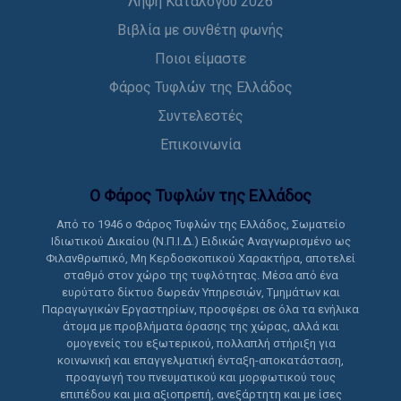
Λήψη Καταλόγου 2026
Βιβλία με συνθέτη φωνής
Ποιοι είμαστε
Φάρος Τυφλών της Ελλάδος
Συντελεστές
Επικοινωνία
Ο Φάρος Τυφλών της Ελλάδoς
Από το 1946 ο Φάρος Τυφλών της Ελλάδος, Σωματείο
Ιδιωτικού Δικαίου (Ν.Π.Ι.Δ.) Ειδικώς Αναγνωρισμένο ως
Φιλανθρωπικό, Μη Κερδοσκοπικού Χαρακτήρα, αποτελεί
σταθμό στον χώρο της τυφλότητας. Μέσα από ένα
ευρύτατο δίκτυο δωρεάν Υπηρεσιών, Τμημάτων και
Παραγωγικών Εργαστηρίων, προσφέρει σε όλα τα ενήλικα
άτομα με προβλήματα όρασης της χώρας, αλλά και
ομογενείς του εξωτερικού, πολλαπλή στήριξη για
κοινωνική και επαγγελματική ένταξη-αποκατάσταση,
προαγωγή του πνευματικού και μορφωτικού τους
επιπέδου και μια αξιοπρεπή, ανεξάρτητη και με ίσες