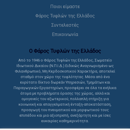
Ποιοι είμαστε
Φάρος Τυφλών της Ελλάδος
Συντελεστές
Επικοινωνία
Ο Φάρος Τυφλών της Ελλάδoς
Από το 1946 ο Φάρος Τυφλών της Ελλάδος, Σωματείο
Ιδιωτικού Δικαίου (Ν.Π.Ι.Δ.) Ειδικώς Αναγνωρισμένο ως
Φιλανθρωπικό, Μη Κερδοσκοπικού Χαρακτήρα, αποτελεί
σταθμό στον χώρο της τυφλότητας. Μέσα από ένα
ευρύτατο δίκτυο δωρεάν Υπηρεσιών, Τμημάτων και
Παραγωγικών Εργαστηρίων, προσφέρει σε όλα τα ενήλικα
άτομα με προβλήματα όρασης της χώρας, αλλά και
ομογενείς του εξωτερικού, πολλαπλή στήριξη για
κοινωνική και επαγγελματική ένταξη-αποκατάσταση,
προαγωγή του πνευματικού και μορφωτικού τους
επιπέδου και μια αξιοπρεπή, ανεξάρτητη και με ίσες
ευκαιρίες καθημερινότητα.