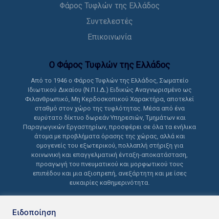
Φάρος Τυφλών της Ελλάδος
Συντελεστές
Επικοινωνία
Ο Φάρος Τυφλών της Ελλάδoς
Από το 1946 ο Φάρος Τυφλών της Ελλάδος, Σωματείο
Ιδιωτικού Δικαίου (Ν.Π.Ι.Δ.) Ειδικώς Αναγνωρισμένο ως
Φιλανθρωπικό, Μη Κερδοσκοπικού Χαρακτήρα, αποτελεί
σταθμό στον χώρο της τυφλότητας. Μέσα από ένα
ευρύτατο δίκτυο δωρεάν Υπηρεσιών, Τμημάτων και
Παραγωγικών Εργαστηρίων, προσφέρει σε όλα τα ενήλικα
άτομα με προβλήματα όρασης της χώρας, αλλά και
ομογενείς του εξωτερικού, πολλαπλή στήριξη για
κοινωνική και επαγγελματική ένταξη-αποκατάσταση,
προαγωγή του πνευματικού και μορφωτικού τους
επιπέδου και μια αξιοπρεπή, ανεξάρτητη και με ίσες
ευκαιρίες καθημερινότητα.
Ειδοποίηση