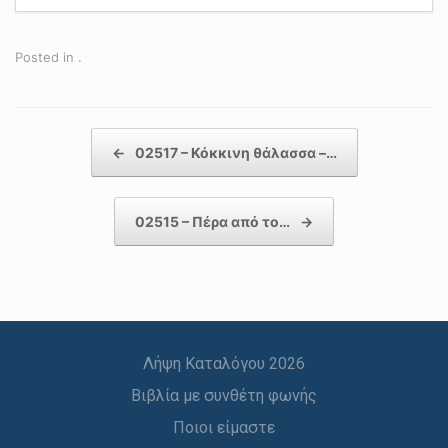
Posted in .
Post navigation
←
02517 – Κόκκινη θάλασσα –…
02515 – Πέρα από το…
→
Λήψη Καταλόγου 2026
Βιβλία με συνθέτη φωνής
Ποιοι είμαστε