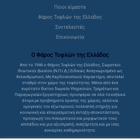
Ποιοι είμαστε
Φάρος Τυφλών της Ελλάδος
Συντελεστές
Επικοινωνία
Ο Φάρος Τυφλών της Ελλάδoς
Από το 1946 ο Φάρος Τυφλών της Ελλάδος, Σωματείο
Ιδιωτικού Δικαίου (Ν.Π.Ι.Δ.) Ειδικώς Αναγνωρισμένο ως
Φιλανθρωπικό, Μη Κερδοσκοπικού Χαρακτήρα, αποτελεί
σταθμό στον χώρο της τυφλότητας. Μέσα από ένα
ευρύτατο δίκτυο δωρεάν Υπηρεσιών, Τμημάτων και
Παραγωγικών Εργαστηρίων, προσφέρει σε όλα τα ενήλικα
άτομα με προβλήματα όρασης της χώρας, αλλά και
ομογενείς του εξωτερικού, πολλαπλή στήριξη για
κοινωνική και επαγγελματική ένταξη-αποκατάσταση,
προαγωγή του πνευματικού και μορφωτικού τους
επιπέδου και μια αξιοπρεπή, ανεξάρτητη και με ίσες
ευκαιρίες καθημερινότητα.