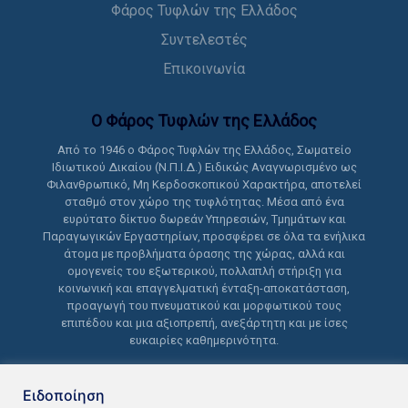
Φάρος Τυφλών της Ελλάδος
Συντελεστές
Επικοινωνία
Ο Φάρος Τυφλών της Ελλάδoς
Από το 1946 ο Φάρος Τυφλών της Ελλάδος, Σωματείο
Ιδιωτικού Δικαίου (Ν.Π.Ι.Δ.) Ειδικώς Αναγνωρισμένο ως
Φιλανθρωπικό, Μη Κερδοσκοπικού Χαρακτήρα, αποτελεί
σταθμό στον χώρο της τυφλότητας. Μέσα από ένα
ευρύτατο δίκτυο δωρεάν Υπηρεσιών, Τμημάτων και
Παραγωγικών Εργαστηρίων, προσφέρει σε όλα τα ενήλικα
άτομα με προβλήματα όρασης της χώρας, αλλά και
ομογενείς του εξωτερικού, πολλαπλή στήριξη για
κοινωνική και επαγγελματική ένταξη-αποκατάσταση,
προαγωγή του πνευματικού και μορφωτικού τους
επιπέδου και μια αξιοπρεπή, ανεξάρτητη και με ίσες
ευκαιρίες καθημερινότητα.
Ειδοποίηση