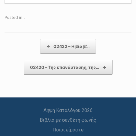
Posted in .
Post navigation
←
02422 – Η βία β’…
02420 – Της επανάστασης, της…
→
Λήψη Καταλόγου 2026
Βιβλία με συνθέτη φωνής
Ποιοι είμαστε