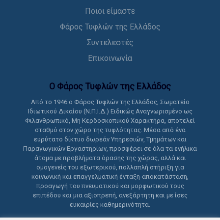
Ποιοι είμαστε
Φάρος Τυφλών της Ελλάδος
Συντελεστές
Επικοινωνία
Ο Φάρος Τυφλών της Ελλάδoς
Από το 1946 ο Φάρος Τυφλών της Ελλάδος, Σωματείο
Ιδιωτικού Δικαίου (Ν.Π.Ι.Δ.) Ειδικώς Αναγνωρισμένο ως
Φιλανθρωπικό, Μη Κερδοσκοπικού Χαρακτήρα, αποτελεί
σταθμό στον χώρο της τυφλότητας. Μέσα από ένα
ευρύτατο δίκτυο δωρεάν Υπηρεσιών, Τμημάτων και
Παραγωγικών Εργαστηρίων, προσφέρει σε όλα τα ενήλικα
άτομα με προβλήματα όρασης της χώρας, αλλά και
ομογενείς του εξωτερικού, πολλαπλή στήριξη για
κοινωνική και επαγγελματική ένταξη-αποκατάσταση,
προαγωγή του πνευματικού και μορφωτικού τους
επιπέδου και μια αξιοπρεπή, ανεξάρτητη και με ίσες
ευκαιρίες καθημερινότητα.