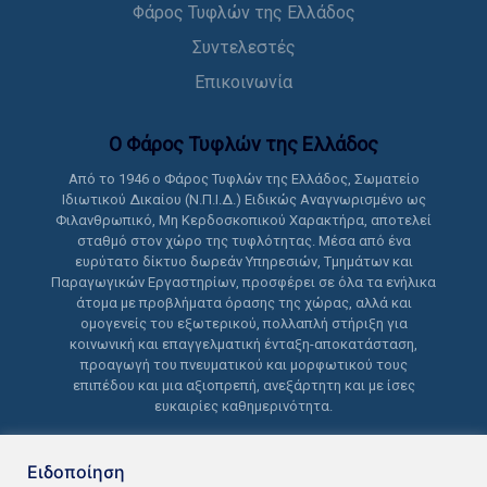
Φάρος Τυφλών της Ελλάδος
Συντελεστές
Επικοινωνία
Ο Φάρος Τυφλών της Ελλάδoς
Από το 1946 ο Φάρος Τυφλών της Ελλάδος, Σωματείο
Ιδιωτικού Δικαίου (Ν.Π.Ι.Δ.) Ειδικώς Αναγνωρισμένο ως
Φιλανθρωπικό, Μη Κερδοσκοπικού Χαρακτήρα, αποτελεί
σταθμό στον χώρο της τυφλότητας. Μέσα από ένα
ευρύτατο δίκτυο δωρεάν Υπηρεσιών, Τμημάτων και
Παραγωγικών Εργαστηρίων, προσφέρει σε όλα τα ενήλικα
άτομα με προβλήματα όρασης της χώρας, αλλά και
ομογενείς του εξωτερικού, πολλαπλή στήριξη για
κοινωνική και επαγγελματική ένταξη-αποκατάσταση,
προαγωγή του πνευματικού και μορφωτικού τους
επιπέδου και μια αξιοπρεπή, ανεξάρτητη και με ίσες
ευκαιρίες καθημερινότητα.
Ειδοποίηση