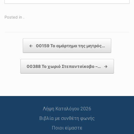
Posted in .
Post navigation
←
00159 Το αμάρτημα της μητρός…
00388 Το χωριό Στεπαντσίκοβο –…
→
Λήψη Καταλόγου 2026
Βιβλία με συνθέτη φωνής
Ποιοι είμαστε