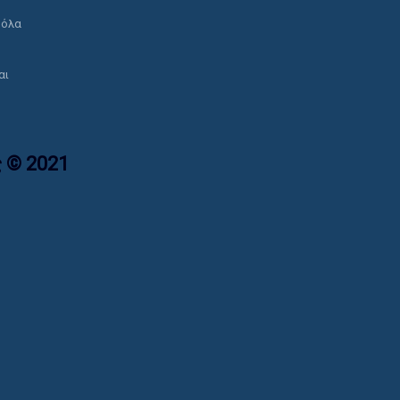
ο
 όλα
αι
 © 2021