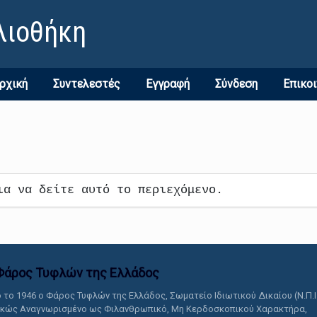
λιοθήκη
ρχική
Συντελεστές
Εγγραφή
Σύνδεση
Επικο
ια να δείτε αυτό το περιεχόμενο.
Φάρος Τυφλών της Ελλάδoς
 το 1946 ο Φάρος Τυφλών της Ελλάδος, Σωματείο Ιδιωτικού Δικαίου (Ν.Π.Ι
ικώς Αναγνωρισμένο ως Φιλανθρωπικό, Μη Κερδοσκοπικού Χαρακτήρα,