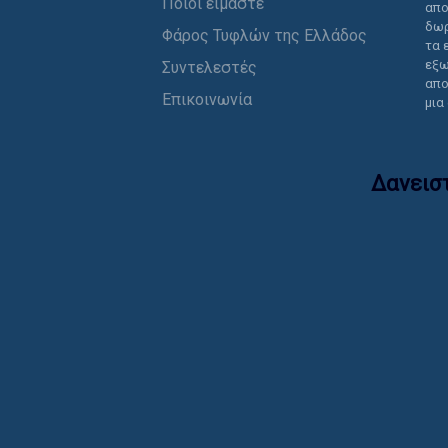
Ποιοι είμαστε
απο
δωρ
Φάρος Τυφλών της Ελλάδος
τα 
εξω
Συντελεστές
απο
Επικοινωνία
μια
Δανεισ