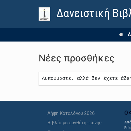
Δανειστική Βιβ
Α
Νέες προσθήκες
Λυπούμαστε, αλλά δεν έχετε άδε
Ο 
Λήψη Καταλόγου 2026
Βιβλία με συνθέτη φωνής
Από
Ειδ