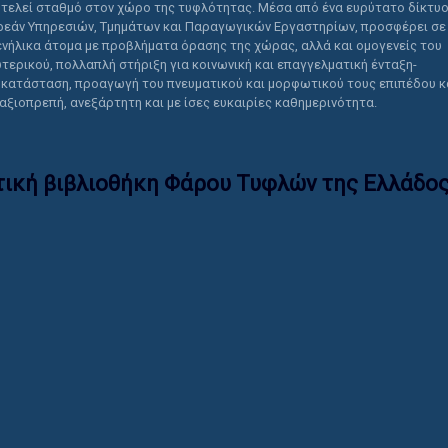
τελεί σταθμό στον χώρο της τυφλότητας. Μέσα από ένα ευρύτατο δίκτυ
εάν Υπηρεσιών, Τμημάτων και Παραγωγικών Εργαστηρίων, προσφέρει σε
ενήλικα άτομα με προβλήματα όρασης της χώρας, αλλά και ομογενείς του
τερικού, πολλαπλή στήριξη για κοινωνική και επαγγελματική ένταξη-
κατάσταση, προαγωγή του πνευματικού και μορφωτικού τους επιπέδου κ
 αξιοπρεπή, ανεξάρτητη και με ίσες ευκαιρίες καθημερινότητα.
τική βιβλιοθήκη Φάρου Τυφλών της Ελλάδoς