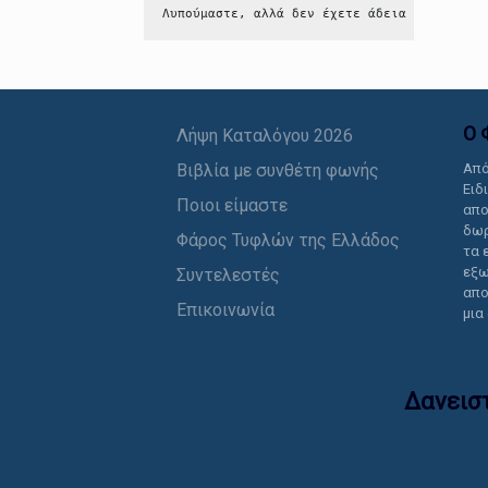
Λυπούμαστε, αλλά δεν έχετε άδεια να δείτε 
Ο 
Λήψη Καταλόγου 2026
Βιβλία με συνθέτη φωνής
Από
Ειδ
Ποιοι είμαστε
απο
δωρ
Φάρος Τυφλών της Ελλάδος
τα 
εξω
Συντελεστές
απο
Επικοινωνία
μια
Δανεισ