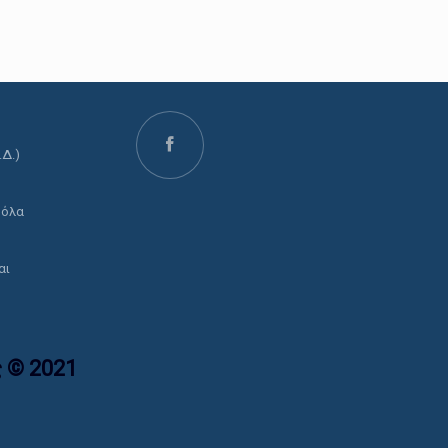
.Δ.)
ο
 όλα
αι
 © 2021