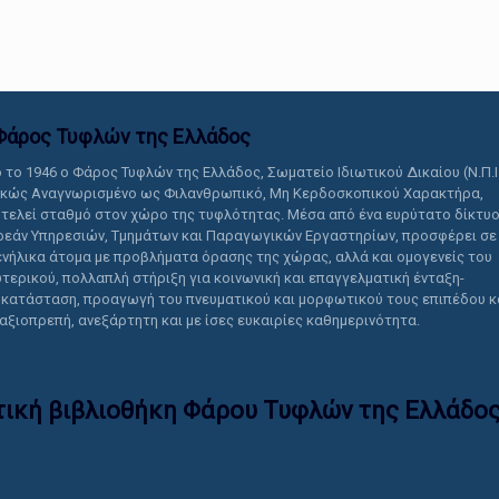
αυτό το περιεχόμενο.
Φάρος Τυφλών της Ελλάδoς
 το 1946 ο Φάρος Τυφλών της Ελλάδος, Σωματείο Ιδιωτικού Δικαίου (Ν.Π.Ι
ικώς Αναγνωρισμένο ως Φιλανθρωπικό, Μη Κερδοσκοπικού Χαρακτήρα,
τελεί σταθμό στον χώρο της τυφλότητας. Μέσα από ένα ευρύτατο δίκτυ
εάν Υπηρεσιών, Τμημάτων και Παραγωγικών Εργαστηρίων, προσφέρει σε
ενήλικα άτομα με προβλήματα όρασης της χώρας, αλλά και ομογενείς του
τερικού, πολλαπλή στήριξη για κοινωνική και επαγγελματική ένταξη-
κατάσταση, προαγωγή του πνευματικού και μορφωτικού τους επιπέδου κ
 αξιοπρεπή, ανεξάρτητη και με ίσες ευκαιρίες καθημερινότητα.
τική βιβλιοθήκη Φάρου Τυφλών της Ελλάδoς