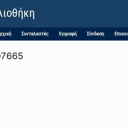
λιοθήκη
ρχική
Συντελεστές
Εγγραφή
Σύνδεση
Επικο
07665