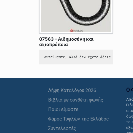
07563 – Αιδημοσύνη και
αξιοπρέπεια
Λυπούμαστε, αλλά δεν έχετε άδεια να δείτε 
Ο 
Λήψη Καταλόγου 2026
Βιβλία με συνθέτη φωνής
Από
Ειδ
Ποιοι είμαστε
απο
δωρ
Φάρος Τυφλών της Ελλάδος
τα 
εξω
Συντελεστές