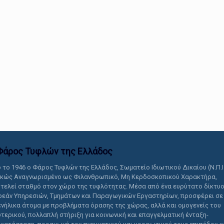
αυτό το περιεχόμενο.
Φάρος Τυφλών της Ελλάδoς
 το 1946 ο Φάρος Τυφλών της Ελλάδος, Σωματείο Ιδιωτικού Δικαίου (Ν.Π.Ι
ικώς Αναγνωρισμένο ως Φιλανθρωπικό, Μη Κερδοσκοπικού Χαρακτήρα,
τελεί σταθμό στον χώρο της τυφλότητας. Μέσα από ένα ευρύτατο δίκτυ
εάν Υπηρεσιών, Τμημάτων και Παραγωγικών Εργαστηρίων, προσφέρει σε
ενήλικα άτομα με προβλήματα όρασης της χώρας, αλλά και ομογενείς του
τερικού, πολλαπλή στήριξη για κοινωνική και επαγγελματική ένταξη-