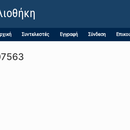
λιοθήκη
ρχική
Συντελεστές
Εγγραφή
Σύνδεση
Επικο
07563