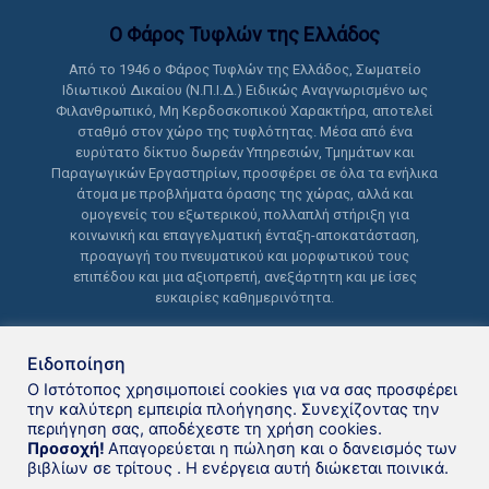
Ο Φάρος Τυφλών της Ελλάδoς
Από το 1946 ο Φάρος Τυφλών της Ελλάδος, Σωματείο
Ιδιωτικού Δικαίου (Ν.Π.Ι.Δ.) Ειδικώς Αναγνωρισμένο ως
Φιλανθρωπικό, Μη Κερδοσκοπικού Χαρακτήρα, αποτελεί
σταθμό στον χώρο της τυφλότητας. Μέσα από ένα
ευρύτατο δίκτυο δωρεάν Υπηρεσιών, Τμημάτων και
Παραγωγικών Εργαστηρίων, προσφέρει σε όλα τα ενήλικα
άτομα με προβλήματα όρασης της χώρας, αλλά και
ομογενείς του εξωτερικού, πολλαπλή στήριξη για
κοινωνική και επαγγελματική ένταξη-αποκατάσταση,
προαγωγή του πνευματικού και μορφωτικού τους
επιπέδου και μια αξιοπρεπή, ανεξάρτητη και με ίσες
ευκαιρίες καθημερινότητα.
Ειδοποίηση
Ο Ιστότοπος χρησιμοποιεί cookies για να σας προσφέρει
την καλύτερη εμπειρία πλοήγησης. Συνεχίζοντας την
περιήγηση σας, αποδέχεστε τη χρήση cookies.
Δανειστική βιβλιοθήκη Φάρου
Προσοχή!
Απαγορεύεται η πώληση και ο δανεισμός των
βιβλίων σε τρίτους . Η ενέργεια αυτή διώκεται ποινικά.
Τυφλών της Ελλάδoς © 2021