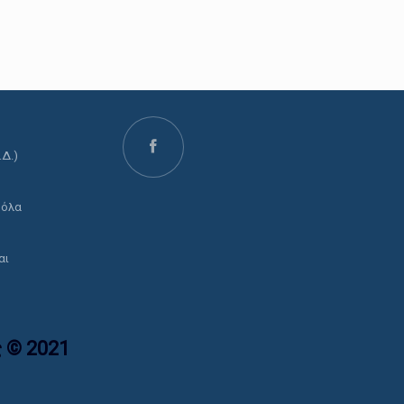
.Δ.)
ο
 όλα
αι
 © 2021