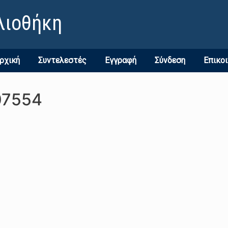
λιοθήκη
ρχική
Συντελεστές
Εγγραφή
Σύνδεση
Επικο
07554