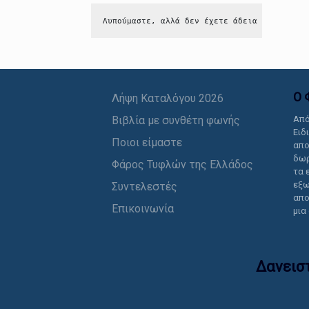
Λυπούμαστε, αλλά δεν έχετε άδεια να δείτε 
Ο 
Λήψη Καταλόγου 2026
Βιβλία με συνθέτη φωνής
Από
Ειδ
Ποιοι είμαστε
απο
δωρ
Φάρος Τυφλών της Ελλάδος
τα 
εξω
Συντελεστές
απο
Επικοινωνία
μια
Δανεισ