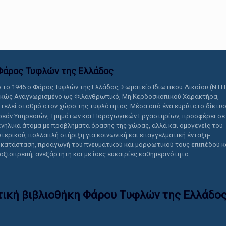
αυτό το περιεχόμενο.
Φάρος Τυφλών της Ελλάδoς
 το 1946 ο Φάρος Τυφλών της Ελλάδος, Σωματείο Ιδιωτικού Δικαίου (Ν.Π.Ι
ικώς Αναγνωρισμένο ως Φιλανθρωπικό, Μη Κερδοσκοπικού Χαρακτήρα,
τελεί σταθμό στον χώρο της τυφλότητας. Μέσα από ένα ευρύτατο δίκτυ
εάν Υπηρεσιών, Τμημάτων και Παραγωγικών Εργαστηρίων, προσφέρει σε
ενήλικα άτομα με προβλήματα όρασης της χώρας, αλλά και ομογενείς του
τερικού, πολλαπλή στήριξη για κοινωνική και επαγγελματική ένταξη-
κατάσταση, προαγωγή του πνευματικού και μορφωτικού τους επιπέδου κ
 αξιοπρεπή, ανεξάρτητη και με ίσες ευκαιρίες καθημερινότητα.
τική βιβλιοθήκη Φάρου Τυφλών της Ελλάδoς