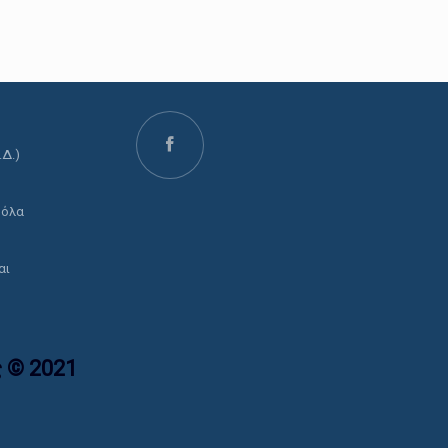
.Δ.)
ο
 όλα
αι
 © 2021