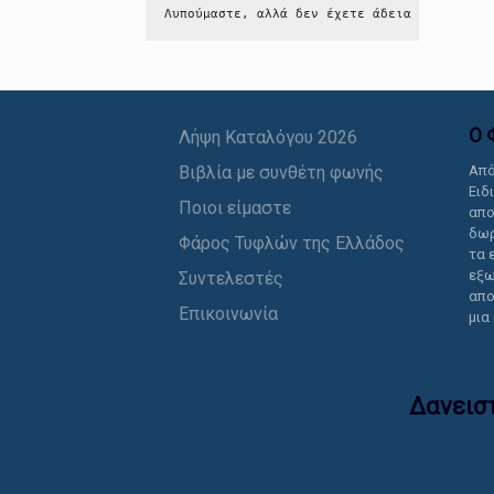
Λυπούμαστε, αλλά δεν έχετε άδεια να δείτε 
Ο 
Λήψη Καταλόγου 2026
Βιβλία με συνθέτη φωνής
Από
Ειδ
Ποιοι είμαστε
απο
δωρ
Φάρος Τυφλών της Ελλάδος
τα 
εξω
Συντελεστές
απο
Επικοινωνία
μια
Δανεισ