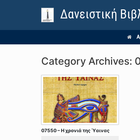
Δανειστική Βιβ
Α
Category Archives:
07550 – Η χρονιά της Ύαινας