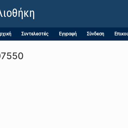
λιοθήκη
ρχική
Συντελεστές
Εγγραφή
Σύνδεση
Επικο
07550