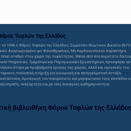
αυτό το περιεχόμενο.
Φάρος Τυφλών της Ελλάδoς
 το 1946 ο Φάρος Τυφλών της Ελλάδος, Σωματείο Ιδιωτικού Δικαίου (Ν.Π.Ι
ικώς Αναγνωρισμένο ως Φιλανθρωπικό, Μη Κερδοσκοπικού Χαρακτήρα,
τελεί σταθμό στον χώρο της τυφλότητας. Μέσα από ένα ευρύτατο δίκτυ
εάν Υπηρεσιών, Τμημάτων και Παραγωγικών Εργαστηρίων, προσφέρει σε
ενήλικα άτομα με προβλήματα όρασης της χώρας, αλλά και ομογενείς του
τερικού, πολλαπλή στήριξη για κοινωνική και επαγγελματική ένταξη-
κατάσταση, προαγωγή του πνευματικού και μορφωτικού τους επιπέδου κ
 αξιοπρεπή, ανεξάρτητη και με ίσες ευκαιρίες καθημερινότητα.
τική βιβλιοθήκη Φάρου Τυφλών της Ελλάδoς