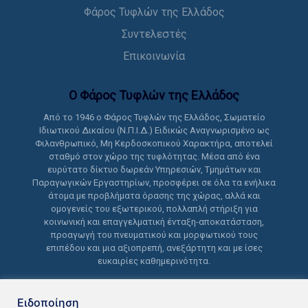
Φάρος Τυφλών της Ελλάδος
Συντελεστές
Επικοινωνία
Ο Φάρος Τυφλών της Ελλάδoς
Από το 1946 ο Φάρος Τυφλών της Ελλάδος, Σωματείο
Ιδιωτικού Δικαίου (Ν.Π.Ι.Δ.) Ειδικώς Αναγνωρισμένο ως
Φιλανθρωπικό, Μη Κερδοσκοπικού Χαρακτήρα, αποτελεί
σταθμό στον χώρο της τυφλότητας. Μέσα από ένα
ευρύτατο δίκτυο δωρεάν Υπηρεσιών, Τμημάτων και
Παραγωγικών Εργαστηρίων, προσφέρει σε όλα τα ενήλικα
άτομα με προβλήματα όρασης της χώρας, αλλά και
ομογενείς του εξωτερικού, πολλαπλή στήριξη για
κοινωνική και επαγγελματική ένταξη-αποκατάσταση,
προαγωγή του πνευματικού και μορφωτικού τους
επιπέδου και μια αξιοπρεπή, ανεξάρτητη και με ίσες
ευκαιρίες καθημερινότητα.
Ειδοποίηση