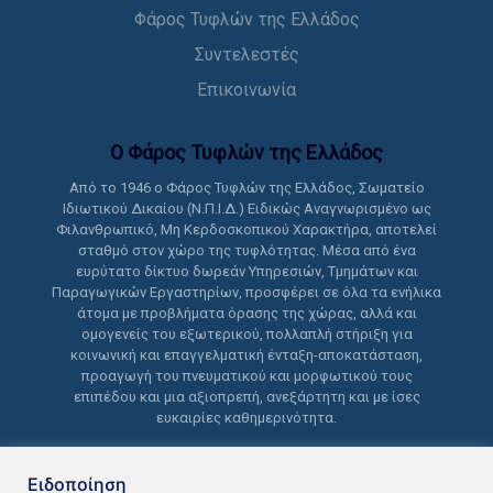
Φάρος Τυφλών της Ελλάδος
Συντελεστές
Επικοινωνία
Ο Φάρος Τυφλών της Ελλάδoς
Από το 1946 ο Φάρος Τυφλών της Ελλάδος, Σωματείο
Ιδιωτικού Δικαίου (Ν.Π.Ι.Δ.) Ειδικώς Αναγνωρισμένο ως
Φιλανθρωπικό, Μη Κερδοσκοπικού Χαρακτήρα, αποτελεί
σταθμό στον χώρο της τυφλότητας. Μέσα από ένα
ευρύτατο δίκτυο δωρεάν Υπηρεσιών, Τμημάτων και
Παραγωγικών Εργαστηρίων, προσφέρει σε όλα τα ενήλικα
άτομα με προβλήματα όρασης της χώρας, αλλά και
ομογενείς του εξωτερικού, πολλαπλή στήριξη για
κοινωνική και επαγγελματική ένταξη-αποκατάσταση,
προαγωγή του πνευματικού και μορφωτικού τους
επιπέδου και μια αξιοπρεπή, ανεξάρτητη και με ίσες
ευκαιρίες καθημερινότητα.
Ειδοποίηση