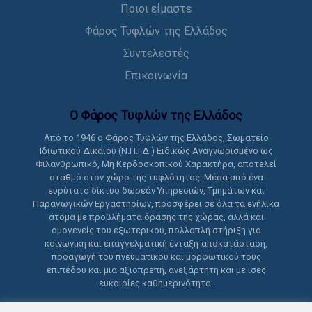
Ποιοι είμαστε
Φάρος Τυφλών της Ελλάδος
Συντελεστές
Επικοινωνία
Ο Φάρος Τυφλών της Ελλάδoς
Από το 1946 ο Φάρος Τυφλών της Ελλάδος, Σωματείο
Ιδιωτικού Δικαίου (Ν.Π.Ι.Δ.) Ειδικώς Αναγνωρισμένο ως
Φιλανθρωπικό, Μη Κερδοσκοπικού Χαρακτήρα, αποτελεί
σταθμό στον χώρο της τυφλότητας. Μέσα από ένα
ευρύτατο δίκτυο δωρεάν Υπηρεσιών, Τμημάτων και
Παραγωγικών Εργαστηρίων, προσφέρει σε όλα τα ενήλικα
άτομα με προβλήματα όρασης της χώρας, αλλά και
ομογενείς του εξωτερικού, πολλαπλή στήριξη για
κοινωνική και επαγγελματική ένταξη-αποκατάσταση,
προαγωγή του πνευματικού και μορφωτικού τους
επιπέδου και μια αξιοπρεπή, ανεξάρτητη και με ίσες
ευκαιρίες καθημερινότητα.