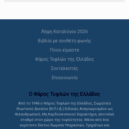
Λήψη Καταλόγου 2026
Βιβλία με συνθέτη φωνής
Ποιοι είμαστε
Φάρος Τυφλών της Ελλάδος
Συντελεστές
Επικοινωνία
Ο Φάρος Τυφλών της Ελλάδoς
Από το 1946 ο Φάρος Τυφλών της Ελλάδος, Σωματείο
Ιδιωτικού Δικαίου (Ν.Π.Ι.Δ.) Ειδικώς Αναγνωρισμένο ως
Φιλανθρωπικό, Μη Κερδοσκοπικού Χαρακτήρα, αποτελεί
σταθμό στον χώρο της τυφλότητας. Μέσα από ένα
ευρύτατο δίκτυο δωρεάν Υπηρεσιών, Τμημάτων και