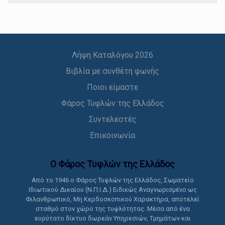
Λήψη Καταλόγου 2026
Βιβλία με συνθέτη φωνής
Ποιοι είμαστε
Φάρος Τυφλών της Ελλάδος
Συντελεστές
Επικοινωνία
Ο Φάρος Τυφλών της Ελλάδoς
Από το 1946 ο Φάρος Τυφλών της Ελλάδος, Σωματείο
Ιδιωτικού Δικαίου (Ν.Π.Ι.Δ.) Ειδικώς Αναγνωρισμένο ως
Φιλανθρωπικό, Μη Κερδοσκοπικού Χαρακτήρα, αποτελεί
σταθμό στον χώρο της τυφλότητας. Μέσα από ένα
ευρύτατο δίκτυο δωρεάν Υπηρεσιών, Τμημάτων και