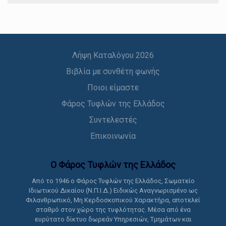
Λήψη Καταλόγου 2026
Βιβλία με συνθέτη φωνής
Ποιοι είμαστε
Φάρος Τυφλών της Ελλάδος
Συντελεστές
Επικοινωνία
Ο Φάρος Τυφλών της Ελλάδoς
Από το 1946 ο Φάρος Τυφλών της Ελλάδος, Σωματείο
Ιδιωτικού Δικαίου (Ν.Π.Ι.Δ.) Ειδικώς Αναγνωρισμένο ως
Φιλανθρωπικό, Μη Κερδοσκοπικού Χαρακτήρα, αποτελεί
σταθμό στον χώρο της τυφλότητας. Μέσα από ένα
ευρύτατο δίκτυο δωρεάν Υπηρεσιών, Τμημάτων και