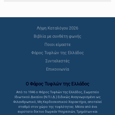
Λήψη Καταλόγου 2026
Βιβλία με συνθέτη φωνής
Ποιοι είμαστε
Φάρος Τυφλών της Ελλάδος
Συντελεστές
Επικοινωνία
Ο Φάρος Τυφλών της Ελλάδoς
Από το 1946 ο Φάρος Τυφλών της Ελλάδος, Σωματείο
Ιδιωτικού Δικαίου (Ν.Π.Ι.Δ.) Ειδικώς Αναγνωρισμένο ως
Φιλανθρωπικό, Μη Κερδοσκοπικού Χαρακτήρα, αποτελεί
σταθμό στον χώρο της τυφλότητας. Μέσα από ένα
ευρύτατο δίκτυο δωρεάν Υπηρεσιών, Τμημάτων και