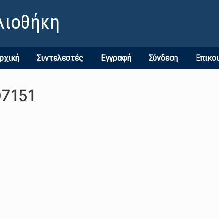
λιοθήκη
ρχική
Συντελεστές
Εγγραφή
Σύνδεση
Επικο
07151