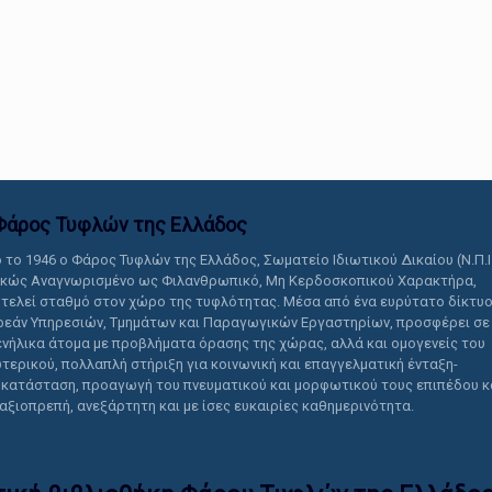
αυτό το περιεχόμενο.
Φάρος Τυφλών της Ελλάδoς
 το 1946 ο Φάρος Τυφλών της Ελλάδος, Σωματείο Ιδιωτικού Δικαίου (Ν.Π.Ι
ικώς Αναγνωρισμένο ως Φιλανθρωπικό, Μη Κερδοσκοπικού Χαρακτήρα,
τελεί σταθμό στον χώρο της τυφλότητας. Μέσα από ένα ευρύτατο δίκτυ
εάν Υπηρεσιών, Τμημάτων και Παραγωγικών Εργαστηρίων, προσφέρει σε
ενήλικα άτομα με προβλήματα όρασης της χώρας, αλλά και ομογενείς του
τερικού, πολλαπλή στήριξη για κοινωνική και επαγγελματική ένταξη-
κατάσταση, προαγωγή του πνευματικού και μορφωτικού τους επιπέδου κ
 αξιοπρεπή, ανεξάρτητη και με ίσες ευκαιρίες καθημερινότητα.