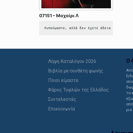
07151 – Μαχαίρι Λ
Λυπούμαστε, αλλά δεν έχετε άδεια να δείτε 
Ο 
Λήψη Καταλόγου 2026
Βιβλία με συνθέτη φωνής
Από
Ειδ
Ποιοι είμαστε
απο
δωρ
Φάρος Τυφλών της Ελλάδος
τα 
εξω
Συντελεστές
απο
Επικοινωνία
μια