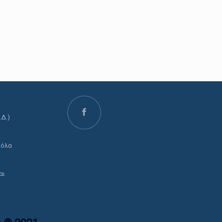
.Δ.)
ο
 όλα
αι