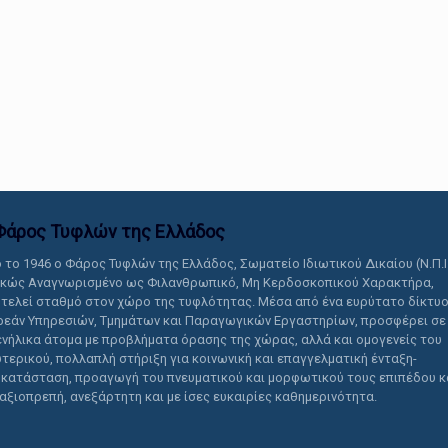
αυτό το περιεχόμενο.
Φάρος Τυφλών της Ελλάδoς
 το 1946 ο Φάρος Τυφλών της Ελλάδος, Σωματείο Ιδιωτικού Δικαίου (Ν.Π.Ι
ικώς Αναγνωρισμένο ως Φιλανθρωπικό, Μη Κερδοσκοπικού Χαρακτήρα,
τελεί σταθμό στον χώρο της τυφλότητας. Μέσα από ένα ευρύτατο δίκτυ
εάν Υπηρεσιών, Τμημάτων και Παραγωγικών Εργαστηρίων, προσφέρει σε
ενήλικα άτομα με προβλήματα όρασης της χώρας, αλλά και ομογενείς του
τερικού, πολλαπλή στήριξη για κοινωνική και επαγγελματική ένταξη-
κατάσταση, προαγωγή του πνευματικού και μορφωτικού τους επιπέδου κ
 αξιοπρεπή, ανεξάρτητη και με ίσες ευκαιρίες καθημερινότητα.