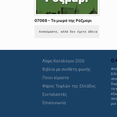
07068 – Το μωρό της Ρόζμαρι
Λυπούμαστε, αλλά δεν έχετε άδεια να δείτε 
Ο 
Λήψη Καταλόγου 2026
Βιβλία με συνθέτη φωνής
Από
Ειδ
Ποιοι είμαστε
απο
δωρ
Φάρος Τυφλών της Ελλάδος
τα 
εξω
Συντελεστές
απο
Επικοινωνία
μια