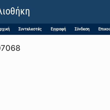
λιοθήκη
ρχική
Συντελεστές
Εγγραφή
Σύνδεση
Επικο
07068