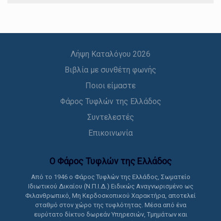
Λήψη Καταλόγου 2026
Βιβλία με συνθέτη φωνής
Ποιοι είμαστε
Φάρος Τυφλών της Ελλάδος
Συντελεστές
Επικοινωνία
Ο Φάρος Τυφλών της Ελλάδoς
Από το 1946 ο Φάρος Τυφλών της Ελλάδος, Σωματείο
Ιδιωτικού Δικαίου (Ν.Π.Ι.Δ.) Ειδικώς Αναγνωρισμένο ως
Φιλανθρωπικό, Μη Κερδοσκοπικού Χαρακτήρα, αποτελεί
σταθμό στον χώρο της τυφλότητας. Μέσα από ένα
ευρύτατο δίκτυο δωρεάν Υπηρεσιών, Τμημάτων και