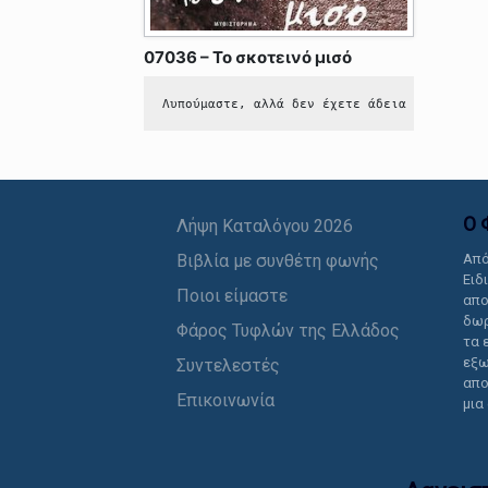
07036 – Το σκοτεινό μισό
Λυπούμαστε, αλλά δεν έχετε άδεια να δείτε 
Ο 
Λήψη Καταλόγου 2026
Βιβλία με συνθέτη φωνής
Από
Ειδ
Ποιοι είμαστε
απο
δωρ
Φάρος Τυφλών της Ελλάδος
τα 
εξω
Συντελεστές
απο
Επικοινωνία
μια