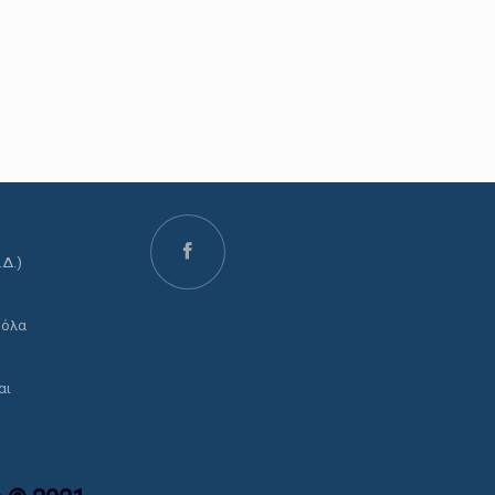
.Δ.)
ο
 όλα
αι