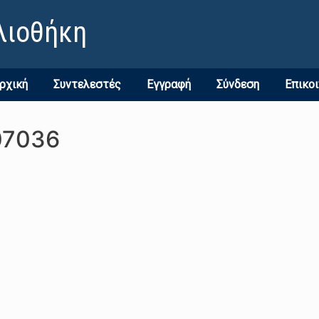
λιοθήκη
ρχική
Συντελεστές
Εγγραφή
Σύνδεση
Επικο
07036