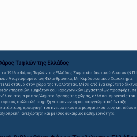
αυτό το περιεχόμενο.
Φάρος Τυφλών της Ελλάδoς
 το 1946 ο Φάρος Τυφλών της Ελλάδος, Σωματείο Ιδιωτικού Δικαίου (Ν.Π.Ι
ικώς Αναγνωρισμένο ως Φιλανθρωπικό, Μη Κερδοσκοπικού Χαρακτήρα,
τελεί σταθμό στον χώρο της τυφλότητας. Μέσα από ένα ευρύτατο δίκτυ
εάν Υπηρεσιών, Τμημάτων και Παραγωγικών Εργαστηρίων, προσφέρει σε
ενήλικα άτομα με προβλήματα όρασης της χώρας, αλλά και ομογενείς του
τερικού, πολλαπλή στήριξη για κοινωνική και επαγγελματική ένταξη-
κατάσταση, προαγωγή του πνευματικού και μορφωτικού τους επιπέδου κ
 αξιοπρεπή, ανεξάρτητη και με ίσες ευκαιρίες καθημερινότητα.