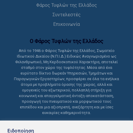
Φάρος Τυφλών της Ελλάδος
Συντελεστές
Επικοινωνία
Ο Φάρος Τυφλών της Ελλάδoς
Από το 1946 ο Φάρος Τυφλών της Ελλάδος, Σωματείο
Ιδιωτικού Δικαίου (Ν.Π.Ι.Δ.) Ειδικώς Αναγνωρισμένο ως
Φιλανθρωπικό, Μη Κερδοσκοπικού Χαρακτήρα, αποτελεί
σταθμό στον χώρο της τυφλότητας. Μέσα από ένα
ευρύτατο δίκτυο δωρεάν Υπηρεσιών, Τμημάτων και
Παραγωγικών Εργαστηρίων, προσφέρει σε όλα τα ενήλικα
άτομα με προβλήματα όρασης της χώρας, αλλά και
ομογενείς του εξωτερικού, πολλαπλή στήριξη για
κοινωνική και επαγγελματική ένταξη-αποκατάσταση,
προαγωγή του πνευματικού και μορφωτικού τους
επιπέδου και μια αξιοπρεπή, ανεξάρτητη και με ίσες
ευκαιρίες καθημερινότητα.
Ειδοποίηση