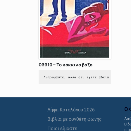
06610 – Το κόκκινο βάζο
Λυπούμαστε, αλλά δεν έχετε άδεια να δείτε 
Ο 
Λήψη Καταλόγου 2026
Βιβλία με συνθέτη φωνής
Από
Ειδ
Ποιοι είμαστε
απο