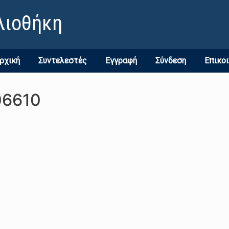
λιοθήκη
ρχική
Συντελεστές
Εγγραφή
Σύνδεση
Επικο
06610