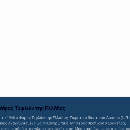
αυτό το περιεχόμενο.
Φάρος Τυφλών της Ελλάδoς
 το 1946 ο Φάρος Τυφλών της Ελλάδος, Σωματείο Ιδιωτικού Δικαίου (Ν.Π.Ι
ικώς Αναγνωρισμένο ως Φιλανθρωπικό, Μη Κερδοσκοπικού Χαρακτήρα,
τελεί σταθμό στον χώρο της τυφλότητας. Μέσα από ένα ευρύτατο δίκτυ