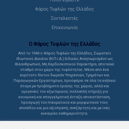
Φάρος Τυφλών της Ελλάδος
Συντελεστές
Επικοινωνία
Ο Φάρος Τυφλών της Ελλάδoς
Από το 1946 ο Φάρος Τυφλών της Ελλάδος, Σωματείο
Ιδιωτικού Δικαίου (Ν.Π.Ι.Δ.) Ειδικώς Αναγνωρισμένο ως
Φιλανθρωπικό, Μη Κερδοσκοπικού Χαρακτήρα, αποτελεί
σταθμό στον χώρο της τυφλότητας. Μέσα από ένα
ευρύτατο δίκτυο δωρεάν Υπηρεσιών, Τμημάτων και
Παραγωγικών Εργαστηρίων, προσφέρει σε όλα τα ενήλικα
άτομα με προβλήματα όρασης της χώρας, αλλά και
ομογενείς του εξωτερικού, πολλαπλή στήριξη για
κοινωνική και επαγγελματική ένταξη-αποκατάσταση,
προαγωγή του πνευματικού και μορφωτικού τους
επιπέδου και μια αξιοπρεπή, ανεξάρτητη και με ίσες
ευκαιρίες καθημερινότητα.