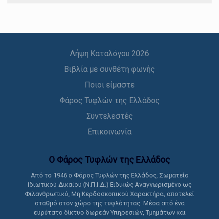
Λήψη Καταλόγου 2026
Βιβλία με συνθέτη φωνής
Ποιοι είμαστε
Φάρος Τυφλών της Ελλάδος
Συντελεστές
Επικοινωνία
Ο Φάρος Τυφλών της Ελλάδoς
Από το 1946 ο Φάρος Τυφλών της Ελλάδος, Σωματείο
Ιδιωτικού Δικαίου (Ν.Π.Ι.Δ.) Ειδικώς Αναγνωρισμένο ως
Φιλανθρωπικό, Μη Κερδοσκοπικού Χαρακτήρα, αποτελεί
σταθμό στον χώρο της τυφλότητας. Μέσα από ένα
ευρύτατο δίκτυο δωρεάν Υπηρεσιών, Τμημάτων και