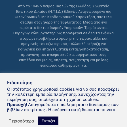
Από το 1946 ο Φάρος Τυφλών της Ελλάδος, Σωματείο
Ιδιωτικού Δικαίου (Ν.Π.Ι.Δ.) Ειδικώς Αναγνωρισμένο ως
Φιλανθρωπικό, Μη Κερδοσκοπικού Χαρακτήρα, αποτελεί
σταθμό στον χώρο της τυφλότητας. Μέσα από ένα
ευρύτατο δίκτυο δωρεάν Υπηρεσιών, Τμημάτων και
Παραγωγικών Εργαστηρίων, προσφέρει σε όλα τα ενήλικα
άτομα με προβλήματα όρασης της χώρας, αλλά και
ομογενείς του εξωτερικού, πολλαπλή στήριξη για
κοινωνική και επαγγελματική ένταξη-αποκατάσταση,
προαγωγή του πνευματικού και μορφωτικού τους
επιπέδου και μια αξιοπρεπή, ανεξάρτητη και με ίσες
ευκαιρίες καθημερινότητα.
Ειδοποίηση
Ο Ιστότοπος χρησιμοποιεί cookies για να σας προσφέρει
την καλύτερη εμπειρία πλοήγησης. Συνεχίζοντας την
περιήγηση σας, αποδέχεστε τη χρήση cookies.
Δανειστική βιβλιοθήκη Φάρου
Προσοχή!
Απαγορεύεται η πώληση και ο δανεισμός των
βιβλίων σε τρίτους . Η ενέργεια αυτή διώκεται ποινικά.
Τυφλών της Ελλάδoς © 2021
Περισσότερα
Εντάξει