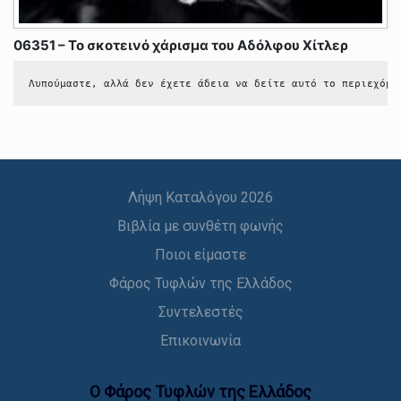
06351 – Το σκοτεινό χάρισμα του Αδόλφου Χίτλερ
Λυπούμαστε, αλλά δεν έχετε άδεια να δείτε αυτό το περιεχόμε
Λήψη Καταλόγου 2026
Βιβλία με συνθέτη φωνής
Ποιοι είμαστε
Φάρος Τυφλών της Ελλάδος
Συντελεστές
Επικοινωνία
Ο Φάρος Τυφλών της Ελλάδoς