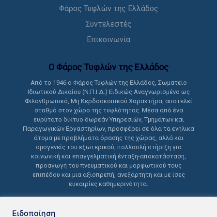
Φάρος Τυφλών της Ελλάδος
Συντελεστές
Επικοινωνία
Ο Φάρος Τυφλών της Ελλάδoς
Από το 1946 ο Φάρος Τυφλών της Ελλάδος, Σωματείο
Ιδιωτικού Δικαίου (Ν.Π.Ι.Δ.) Ειδικώς Αναγνωρισμένο ως
Φιλανθρωπικό, Μη Κερδοσκοπικού Χαρακτήρα, αποτελεί
σταθμό στον χώρο της τυφλότητας. Μέσα από ένα
ευρύτατο δίκτυο δωρεάν Υπηρεσιών, Τμημάτων και
Παραγωγικών Εργαστηρίων, προσφέρει σε όλα τα ενήλικα
άτομα με προβλήματα όρασης της χώρας, αλλά και
ομογενείς του εξωτερικού, πολλαπλή στήριξη για
κοινωνική και επαγγελματική ένταξη-αποκατάσταση,
προαγωγή του πνευματικού και μορφωτικού τους
επιπέδου και μια αξιοπρεπή, ανεξάρτητη και με ίσες
ευκαιρίες καθημερινότητα.
Ειδοποίηση