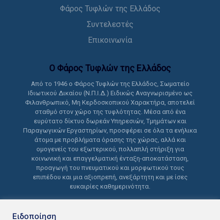
Φάρος Τυφλών της Ελλάδος
Συντελεστές
Επικοινωνία
Ο Φάρος Τυφλών της Ελλάδoς
Από το 1946 ο Φάρος Τυφλών της Ελλάδος, Σωματείο
Ιδιωτικού Δικαίου (Ν.Π.Ι.Δ.) Ειδικώς Αναγνωρισμένο ως
Φιλανθρωπικό, Μη Κερδοσκοπικού Χαρακτήρα, αποτελεί
σταθμό στον χώρο της τυφλότητας. Μέσα από ένα
ευρύτατο δίκτυο δωρεάν Υπηρεσιών, Τμημάτων και
Παραγωγικών Εργαστηρίων, προσφέρει σε όλα τα ενήλικα
άτομα με προβλήματα όρασης της χώρας, αλλά και
ομογενείς του εξωτερικού, πολλαπλή στήριξη για
κοινωνική και επαγγελματική ένταξη-αποκατάσταση,
προαγωγή του πνευματικού και μορφωτικού τους
επιπέδου και μια αξιοπρεπή, ανεξάρτητη και με ίσες
ευκαιρίες καθημερινότητα.
Ειδοποίηση