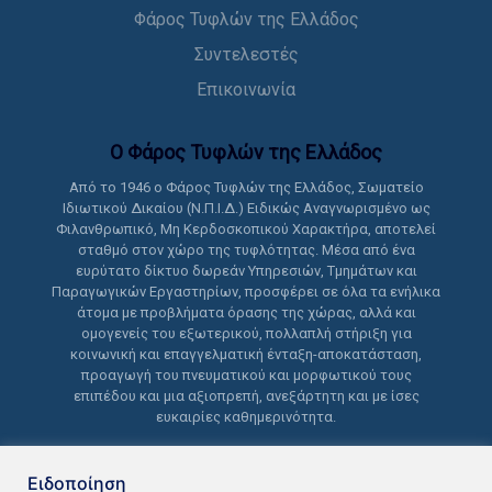
Φάρος Τυφλών της Ελλάδος
Συντελεστές
Επικοινωνία
Ο Φάρος Τυφλών της Ελλάδoς
Από το 1946 ο Φάρος Τυφλών της Ελλάδος, Σωματείο
Ιδιωτικού Δικαίου (Ν.Π.Ι.Δ.) Ειδικώς Αναγνωρισμένο ως
Φιλανθρωπικό, Μη Κερδοσκοπικού Χαρακτήρα, αποτελεί
σταθμό στον χώρο της τυφλότητας. Μέσα από ένα
ευρύτατο δίκτυο δωρεάν Υπηρεσιών, Τμημάτων και
Παραγωγικών Εργαστηρίων, προσφέρει σε όλα τα ενήλικα
άτομα με προβλήματα όρασης της χώρας, αλλά και
ομογενείς του εξωτερικού, πολλαπλή στήριξη για
κοινωνική και επαγγελματική ένταξη-αποκατάσταση,
προαγωγή του πνευματικού και μορφωτικού τους
επιπέδου και μια αξιοπρεπή, ανεξάρτητη και με ίσες
ευκαιρίες καθημερινότητα.
Ειδοποίηση