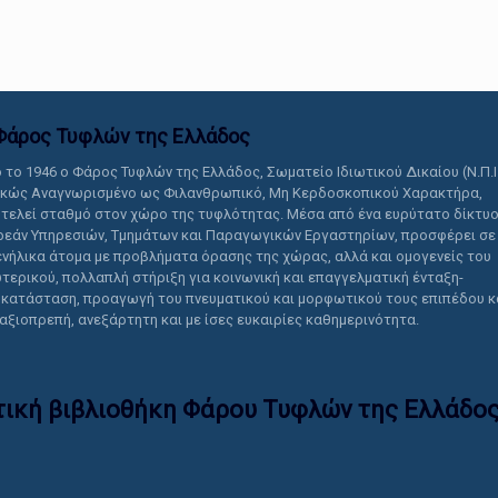
αυτό το περιεχόμενο.
Φάρος Τυφλών της Ελλάδoς
 το 1946 ο Φάρος Τυφλών της Ελλάδος, Σωματείο Ιδιωτικού Δικαίου (Ν.Π.Ι
ικώς Αναγνωρισμένο ως Φιλανθρωπικό, Μη Κερδοσκοπικού Χαρακτήρα,
τελεί σταθμό στον χώρο της τυφλότητας. Μέσα από ένα ευρύτατο δίκτυ
εάν Υπηρεσιών, Τμημάτων και Παραγωγικών Εργαστηρίων, προσφέρει σε
ενήλικα άτομα με προβλήματα όρασης της χώρας, αλλά και ομογενείς του
τερικού, πολλαπλή στήριξη για κοινωνική και επαγγελματική ένταξη-
κατάσταση, προαγωγή του πνευματικού και μορφωτικού τους επιπέδου κ
 αξιοπρεπή, ανεξάρτητη και με ίσες ευκαιρίες καθημερινότητα.
τική βιβλιοθήκη Φάρου Τυφλών της Ελλάδoς