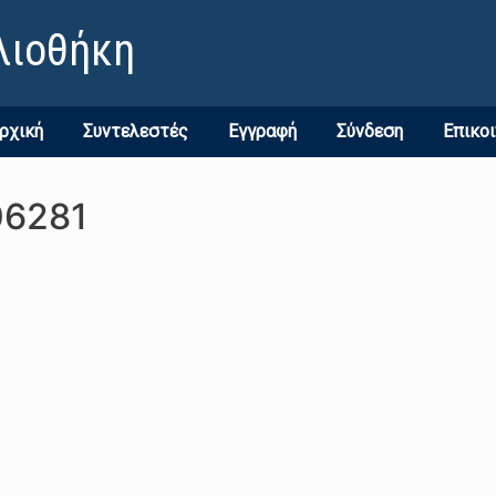
λιοθήκη
ρχική
Συντελεστές
Εγγραφή
Σύνδεση
Επικο
06281