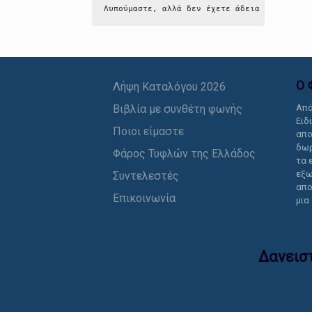
Λυπούμαστε, αλλά δεν έχετε άδεια να δείτε 
Ο 
Λήψη Καταλόγου 2026
Βιβλία με συνθέτη φωνής
Από
Ειδ
Ποιοι είμαστε
απο
δωρ
Φάρος Τυφλών της Ελλάδος
τα 
εξω
Συντελεστές
απο
Επικοινωνία
μια
Δανεισ