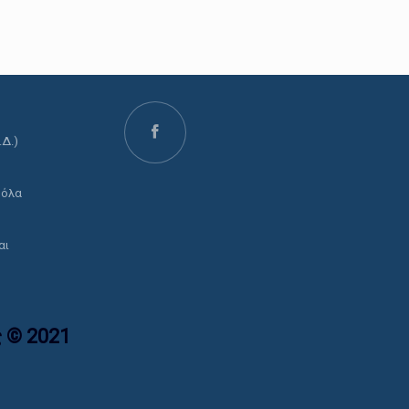
.Δ.)
ο
 όλα
αι
 © 2021