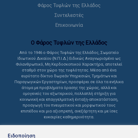
Φάρος Τυφλών της Ελλάδος
Συντελεστές
Επικοινωνία
Ο Φάρος Τυφλών της Ελλάδoς
Από το 1946 ο Φάρος Τυφλών της Ελλάδος, Σωματείο
Ιδιωτικού Δικαίου (Ν.Π.Ι.Δ.) Ειδικώς Αναγνωρισμένο ως
Φιλανθρωπικό, Μη Κερδοσκοπικού Χαρακτήρα, αποτελεί
σταθμό στον χώρο της τυφλότητας. Μέσα από ένα
ευρύτατο δίκτυο δωρεάν Υπηρεσιών, Τμημάτων και
Παραγωγικών Εργαστηρίων, προσφέρει σε όλα τα ενήλικα
άτομα με προβλήματα όρασης της χώρας, αλλά και
ομογενείς του εξωτερικού, πολλαπλή στήριξη για
κοινωνική και επαγγελματική ένταξη-αποκατάσταση,
προαγωγή του πνευματικού και μορφωτικού τους
επιπέδου και μια αξιοπρεπή, ανεξάρτητη και με ίσες
ευκαιρίες καθημερινότητα.
Ειδοποίηση