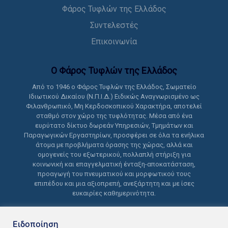
Φάρος Τυφλών της Ελλάδος
Συντελεστές
Επικοινωνία
Ο Φάρος Τυφλών της Ελλάδoς
Από το 1946 ο Φάρος Τυφλών της Ελλάδος, Σωματείο
Ιδιωτικού Δικαίου (Ν.Π.Ι.Δ.) Ειδικώς Αναγνωρισμένο ως
Φιλανθρωπικό, Μη Κερδοσκοπικού Χαρακτήρα, αποτελεί
σταθμό στον χώρο της τυφλότητας. Μέσα από ένα
ευρύτατο δίκτυο δωρεάν Υπηρεσιών, Τμημάτων και
Παραγωγικών Εργαστηρίων, προσφέρει σε όλα τα ενήλικα
άτομα με προβλήματα όρασης της χώρας, αλλά και
ομογενείς του εξωτερικού, πολλαπλή στήριξη για
κοινωνική και επαγγελματική ένταξη-αποκατάσταση,
προαγωγή του πνευματικού και μορφωτικού τους
επιπέδου και μια αξιοπρεπή, ανεξάρτητη και με ίσες
ευκαιρίες καθημερινότητα.
Ειδοποίηση