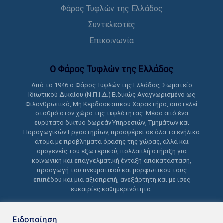
Φάρος Τυφλών της Ελλάδος
Συντελεστές
Επικοινωνία
Ο Φάρος Τυφλών της Ελλάδoς
Από το 1946 ο Φάρος Τυφλών της Ελλάδος, Σωματείο
Ιδιωτικού Δικαίου (Ν.Π.Ι.Δ.) Ειδικώς Αναγνωρισμένο ως
Φιλανθρωπικό, Μη Κερδοσκοπικού Χαρακτήρα, αποτελεί
σταθμό στον χώρο της τυφλότητας. Μέσα από ένα
ευρύτατο δίκτυο δωρεάν Υπηρεσιών, Τμημάτων και
Παραγωγικών Εργαστηρίων, προσφέρει σε όλα τα ενήλικα
άτομα με προβλήματα όρασης της χώρας, αλλά και
ομογενείς του εξωτερικού, πολλαπλή στήριξη για
κοινωνική και επαγγελματική ένταξη-αποκατάσταση,
προαγωγή του πνευματικού και μορφωτικού τους
επιπέδου και μια αξιοπρεπή, ανεξάρτητη και με ίσες
ευκαιρίες καθημερινότητα.
Ειδοποίηση