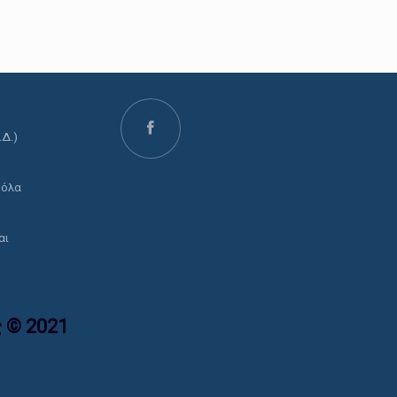
.Δ.)
ο
 όλα
αι
 © 2021