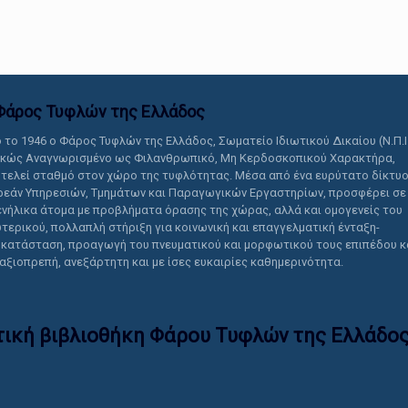
αυτό το περιεχόμενο.
Φάρος Τυφλών της Ελλάδoς
 το 1946 ο Φάρος Τυφλών της Ελλάδος, Σωματείο Ιδιωτικού Δικαίου (Ν.Π.Ι
ικώς Αναγνωρισμένο ως Φιλανθρωπικό, Μη Κερδοσκοπικού Χαρακτήρα,
τελεί σταθμό στον χώρο της τυφλότητας. Μέσα από ένα ευρύτατο δίκτυ
εάν Υπηρεσιών, Τμημάτων και Παραγωγικών Εργαστηρίων, προσφέρει σε
ενήλικα άτομα με προβλήματα όρασης της χώρας, αλλά και ομογενείς του
τερικού, πολλαπλή στήριξη για κοινωνική και επαγγελματική ένταξη-
κατάσταση, προαγωγή του πνευματικού και μορφωτικού τους επιπέδου κ
 αξιοπρεπή, ανεξάρτητη και με ίσες ευκαιρίες καθημερινότητα.
τική βιβλιοθήκη Φάρου Τυφλών της Ελλάδoς