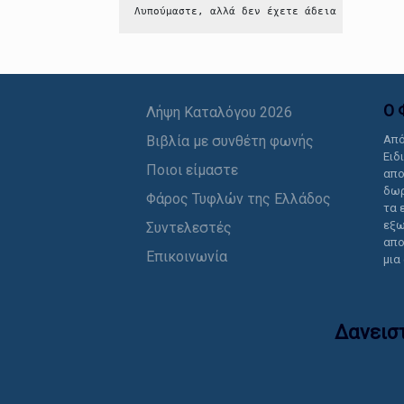
Λυπούμαστε, αλλά δεν έχετε άδεια να δείτε 
Ο 
Λήψη Καταλόγου 2026
Βιβλία με συνθέτη φωνής
Από
Ειδ
Ποιοι είμαστε
απο
δωρ
Φάρος Τυφλών της Ελλάδος
τα 
εξω
Συντελεστές
απο
Επικοινωνία
μια
Δανεισ